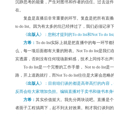
沉静思考的能量，产生对图书和作者的信任。过去这件
在。
复盘是直播后非常重要的环节。复盘是把所有直播的经
to do list。因为有太多的坑已经摔过了，我们必
《
出版人
》：您刚才提到的To do list和Not To d
方希：
To do list实际上就是把直播中的
么，每一项后面都有大量的附表。Not To do li
宾透露，否则没有任何现场新鲜感，技术上同传不出声
To do list是一个完整的工作手册， Not to do 
路，开上道跑就行，而Not To do list往往是大
《
出版人
》：目前咱们谈的都是高举高打的内容，
反而会给大家增加负担。编辑直播对于卖书和做书本身
方希：
其实价值挺大。我先分两块说吧。直播是个
者面子工程搞两下，起不到太好效果。刚才我们谈到的