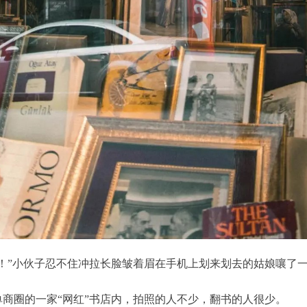
！”小伙子忍不住冲拉长脸皱着眉在手机上划来划去的姑娘嚷了
商圈的一家“网红”书店内，拍照的人不少，翻书的人很少。