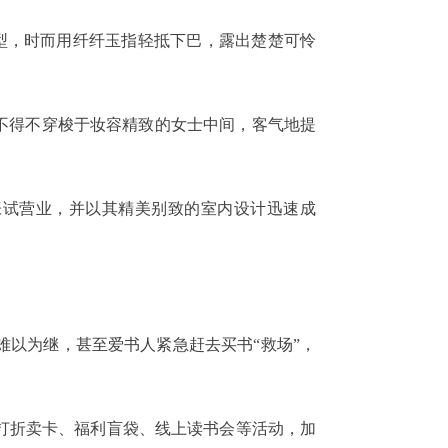
型，时而用纤纤玉指轻抵下巴，露出楚楚可怜
不得不穿梭于妆容精致的女士中间，客气地提
张试营业，并以其精美别致的室内设计迅速成
以为继，甚至爱书人紧急赶去买书“救场”，
打折卖卡、福利盲袋、线上读书会等活动，加