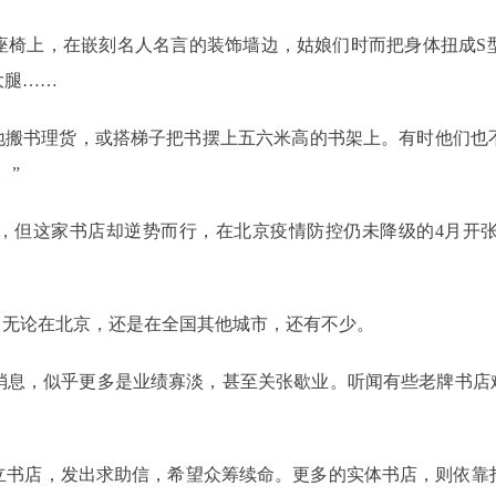
座椅上，在嵌刻名人名言的装饰墙边，姑娘们时而把身体扭成S
大腿……
力地搬书理货，或搭梯子把书摆上五六米高的书架上。有时他们也
。”
，但这家书店却逆势而行，在北京疫情防控仍未降级的4月开
，无论在北京，还是在全国其他城市，还有不少。
消息，似乎更多是业绩寡淡，甚至关张歇业。听闻有些老牌书店难
立书店，发出求助信，希望众筹续命。更多的实体书店，则依靠