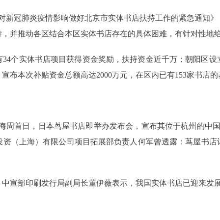
应对新冠肺炎疫情影响做好北京市实体书店扶持工作的紧急通知
持，并推动各区结合本区实体书店存在的具体困难，有针对性地
34个实体书店项目获得资金奖励，扶持资金近千万；朝阳区设立
布本次补贴资金总额高达2000万元，在区内已有153家书店的
国”上海周首日，日本茑屋书店即举办发布会，宣布其位于杭州的中
投资（上海）有限公司项目拓展部负责人何军曾透露：茑屋书店计
上，中宣部印刷发行局副局长董伊薇表示，我国实体书店已迎来发展