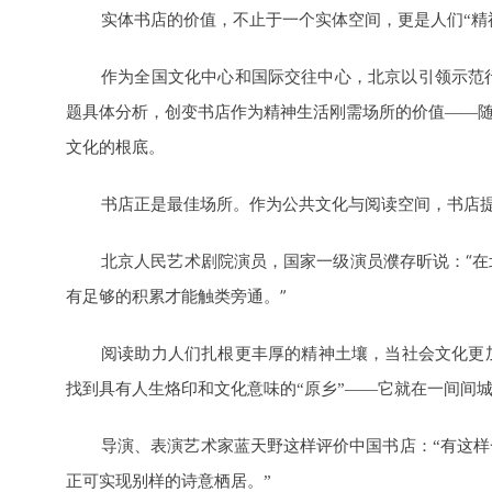
实体书店的价值，不止于一个实体空间，更是人们“精
作为全国文化中心和国际交往中心，北京以引领示范
题具体分析，创变书店作为精神生活刚需场所的价值——
文化的根底。
书店正是最佳场所。作为公共文化与阅读空间，书店
北京人民艺术剧院演员，国家一级演员濮存昕说：
“
有足够的积累才能触类旁通。
”
阅读助力人们扎根更丰厚的精神土壤，当社会文化更
找到具有人生烙印和文化意味的“原乡”——它就在一间间
导演、表演艺术家蓝天野这样评价中国书店：“有这
正可实现别样的诗意栖居。”