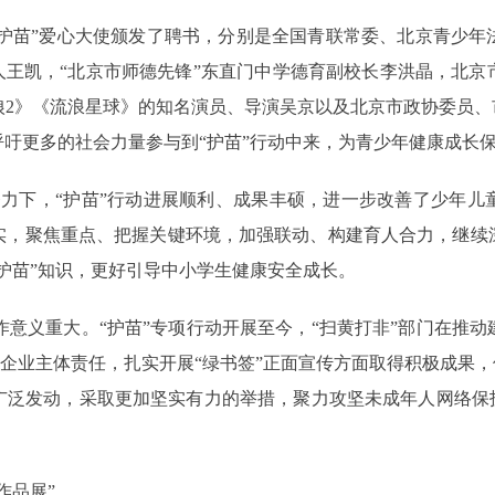
·护苗”爱心大使颁发了聘书，分别是全国青联常委、北京青少年
人王凯，“北京市师德先锋”东直门中学德育副校长李洪晶，北
2》《流浪星球》的知名演员、导演吴京以及北京市政协委员、
吁更多的社会力量参与到“护苗”行动中来，为青少年健康成长
力下，“护苗”行动进展顺利、成果丰硕，进一步改善了少年儿
实，聚焦重点、把握关键环境，加强联动、构建育人合力，继续
护苗”知识，更好引导中小学生健康安全成长。
作意义重大。“护苗”专项行动开展至今，“扫黄打非”部门在推
网企业主体责任，扎实开展“绿书签”正面宣传方面取得积极成果
广泛发动，采取更加坚实有力的举措，聚力攻坚未成年人网络保护
作品展”