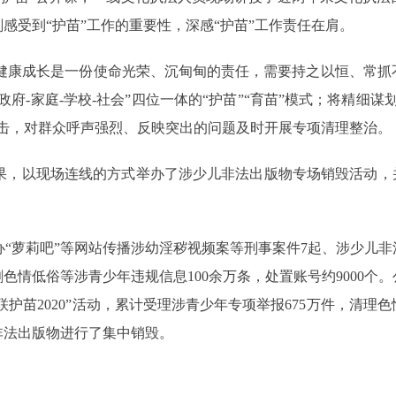
感受到“护苗”工作的重要性，深感“护苗”工作责任在肩。
健康成长是一份使命光荣、沉甸甸的责任，需要持之以恒、常抓
府-家庭-学校-社会”四位一体的“护苗”“育苗”模式；将精细
打击，对群众呼声强烈、反映突出的问题及时开展专项清理整治。
果，以现场连线的方式举办了涉少儿非法出版物专场销毁活动，并对
查办“萝莉吧”等网站传播涉幼淫秽视频案等刑事案件7起、涉少儿非
色情低俗等涉青少年违规信息100余万条，处置账号约9000个。
联护苗2020”活动，累计受理涉青少年专项举报675万件，清理
非法出版物进行了集中销毁。