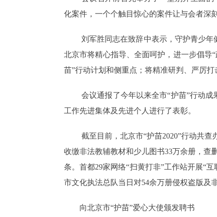
化案件，一个个触目惊心的案件让与会者深刻
刘军胜同志在致辞中表示，守护青少年
北京市将精心指导、全面呵护，进一步倡导“政
苗”行动计划和侧重点；将精准研判、严厉
会议通报了今年以来全市“护苗”行动成
工作先进集体及先进个人进行了表彰。
截至目前，北京市“护苗2020”行动共
收缴非法教辅教材和少儿图书33万余册，查删
条。首都29家网络“扫黄打非”工作站开展“互
市文化执法总队当日对54余万册侵权盗版及
向北京市“护苗”爱心大使颁发聘书