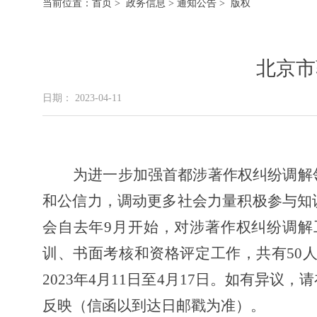
当前位置：
首页
>
政务信息
>
通知公告
> 版权
北京市
日期： 2023-04-11
为进一步加强首都涉著作权纠纷调解
和公信力，调动更多社会力量积极参与知
会自去年
9月开始，
对涉著作权纠纷调解
训、书面考核和资格评定工作，共有
50
2023年4月11日至4月17日。如有异
反映（信函以到达日邮戳为准）。