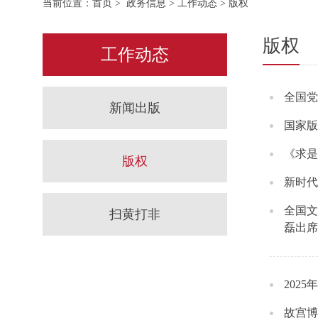
当前位置：
首页
>
政务信息
>
工作动态
> 版权
版权
工作动态
全国党
新闻出版
国家版
《求是
版权
新时代
全国文
扫黄打非
磊出席
202
故宫博