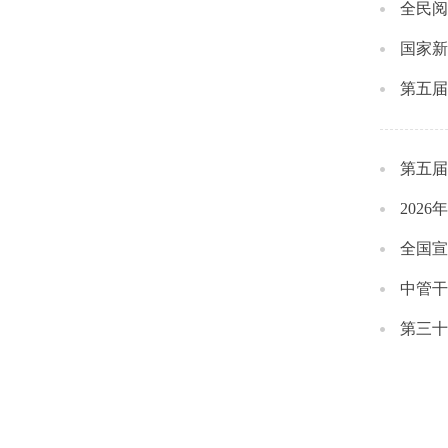
全民阅
国家新
第五届
第五届
202
全国宣
中管干
第三十