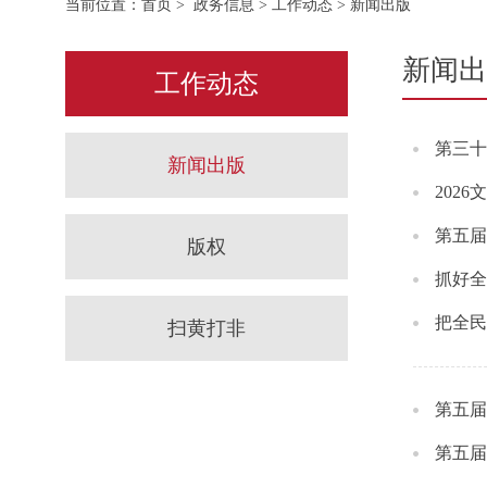
当前位置：
首页
>
政务信息
>
工作动态
> 新闻出版
新闻出
工作动态
第三十
新闻出版
202
第五届
版权
抓好全
把全民
扫黄打非
第五届
第五届