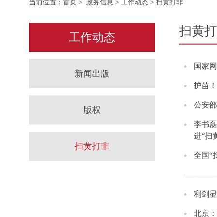
当前位置：
首页
>
政务信息
>
工作动态
> 扫黄打非
扫黄打
工作动态
国家网
新闻出版
护苗！
公安部
版权
李书磊
进“扫
扫黄打非
全国“
利剑显
北京：